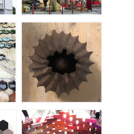
CÉRAMIQUES – GRAINES
Céramique – grès
REC
ECOLE DESIGN NANTES ATLANTIQUE -
SÉMINAIRE COULEUR 2019
 Myriam