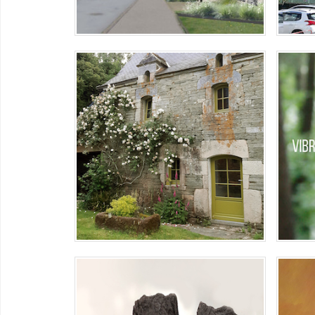
MAISON LE CORBOULO
SAI
Mise en couleur d'une longère à
l'appareillage de pierres aux teintes
Instal
vert de
GR
CÉRAMIQUE – « BRAKHA »
Céramique – Les brakhas
Huile 