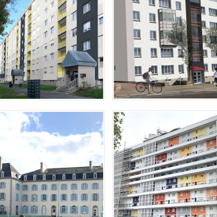
Etude couleur sur 221 log
quartier Frébault à Lorient –
 couleur sur 330 logements
er Kervénanec nord à Lorient
RHAIX – ANCIEN COUVENT LES
LORIENT, IMMEUBLE LES ECHA
URSULINES
Mise en couleur du bâtimen
Echasses", patrimoine du 20ème
 de coloration de l’ancien couvent
sulines – Ecole