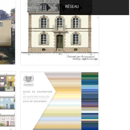
DES FAÇADES
RÉSEAU
Élaboration du guide de coloration des
façades de la ville
" DE
GOUESNOU, MISE EN COULEUR DE LA
PLACE DES FUSILLÉS
ration
Création d'un outil de coloration
ier
spécifique aux bâtiments de la place
principale