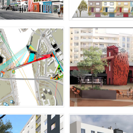
ES, ZAC PRÉ-GAUCHET / ZAC ÎLE
RENNES, PLACE DES COLOM
DE NANTES
Réaménagement de la plac
Colombes: traitement coloré des 
nquête de terrain auprès de 12
nes pour tester
IENT - QUARTIER KERVÉNANEC
LORIENT - QUARTIER FRÉBA
NORD