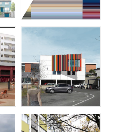
BES
VANNES – RÉHABILITATION DU CLOS
COUVERT DE L’ICAM
e des
sols et
Réhabilitation du clos couvert de l’ICAM
ULT
LORIENT – QUARTIER BOIS DU
CHÂTEAU