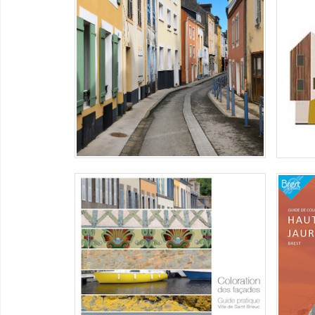
CHROMATIQUE ET SUIVI DES
OPÉRATIONS DE RAVALEMENT
SAINT-BRIEUC, GUIDE DE COLORATION
BREST
DE LA GARE AU LÉGUÉ
Elaboration d'un guide de coloration-
Mise e
nuancier des façades pour la
le cad