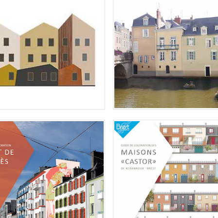
ZAC DE LA TOUCHE
– GUIDE DE COLORATION
, MISE EN COULEUR DU HAUT DE
BREST, LES MAISONS "CASTOR
JAURÈS
KERANROUX
n couleur du Haut de Jaurès dans
Elaboration d'un guide de colo
re
pour les maisons "castor" du quart