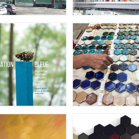
NT-AIGNAN – VIBRATION BLEUE
CÉRAMIQUE - HEXAGONES
SUR LE GR
Céramique – Raku
lation artistique éphémère sur le
PAYSAGES
EXPOSITION PLAINE, LOCQUI
sur toile, format carré 1x1m.
Exposition "Plaine" à Locquirec,