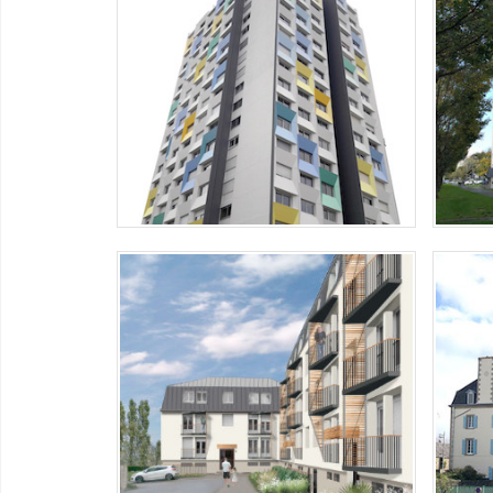
Mise en couleur du bâtiment La Vigie à
Lorient
Etude
quarti
PONT DE BUIS – HLM LE DRENIT
CA
Projet de coloration de la résidence
HLM Le Drenit à
Projet
les Ur