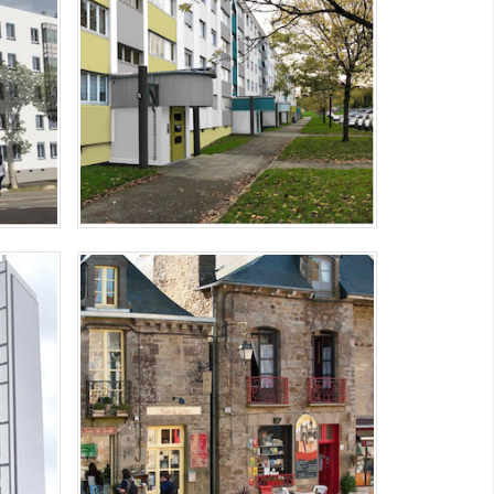
ements
Etude couleur sur 270 logements
quartier Bois du Château à
SSES
BÉCHEREL - GUIDE DE COLORATION –
ANNEXE DE L’AVAP
t "Les