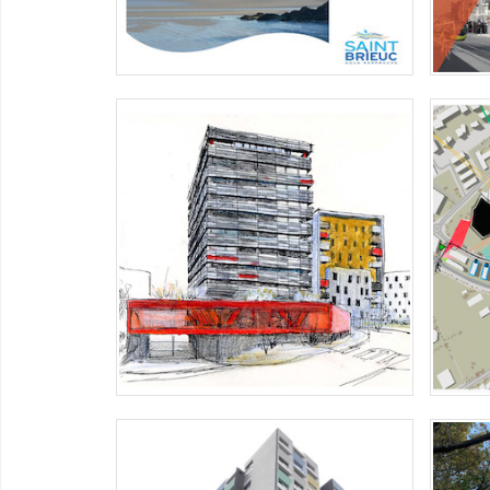
NANTES, QUARTIER DE LA CRÉATION
NANT
Etude des "Séquences Colorées
Nantaises", une méthode de relevé
Une e
développée
person
LORIENT – IMMEUBLE LA VIGIE
LOR