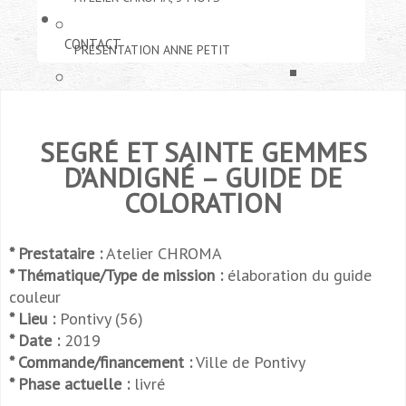
CONTACT
PRÉSENTATION ANNE PETIT
ETUDES URBAINE
MODES D'INTERVENTION
SEGRÉ ET SAINTE GEMMES
ARCHITECTURE E
PUBLICATIONS
COMMUNICATIONS
D’ANDIGNÉ – GUIDE DE
PATRIMOINE
COLORATION
CONFÉRENCES
FIL : COLLECTIF 
RÉSEAU
DESIGN ET SCÉN
* Prestataire :
Atelier CHROMA
ENSEIGNEMENTS
LE LABORATOIRE
* Thématique/Type de mission :
élaboration du guide
DESSIN ET GRAP
couleur
* Lieu :
Pontivy (56)
* Date :
2019
* Commande/financement :
Ville de Pontivy
* Phase actuelle :
livré