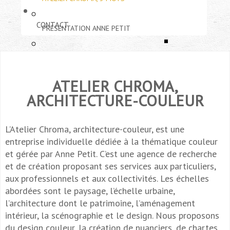
CONTACT
PRÉSENTATION ANNE PETIT
ETUDES URBAINE
MODES D'INTERVENTION
ATELIER CHROMA,
ARCHITECTURE E
PUBLICATIONS
COMMUNICATIONS
ARCHITECTURE-COULEUR
PATRIMOINE
CONFÉRENCES
FIL : COLLECTIF 
RÉSEAU
DESIGN ET SCÉN
L’Atelier Chroma, architecture-couleur, est une
entreprise individuelle dédiée à la thématique couleur
ENSEIGNEMENTS
LE LABORATOIRE
et gérée par Anne Petit. C’est une agence de recherche
DESSIN ET GRAP
et de création proposant ses services aux particuliers,
aux professionnels et aux collectivités. Les échelles
abordées sont le paysage, l’échelle urbaine,
l’architecture dont le patrimoine, l’aménagement
intérieur, la scénographie et le design. Nous proposons
du design couleur, la création de nuanciers, de chartes