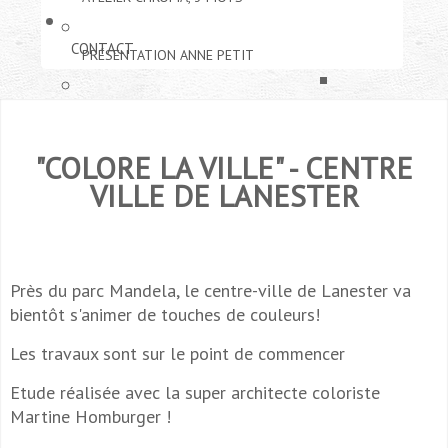
CONTACT
PRÉSENTATION ANNE PETIT
ETUDES URBAINE
MODES D'INTERVENTION
"COLORE LA VILLE" - CENTRE
ARCHITECTURE E
PUBLICATIONS
COMMUNICATIONS
VILLE DE LANESTER
PATRIMOINE
CONFÉRENCES
FIL : COLLECTIF 
RÉSEAU
DESIGN ET SCÉN
ENSEIGNEMENTS
LE LABORATOIRE
Près du parc Mandela, le centre-ville de Lanester va
DESSIN ET GRAP
bientôt s'animer de touches de couleurs!
Les travaux sont sur le point de commencer
Etude réalisée avec la super architecte coloriste
Martine Homburger !